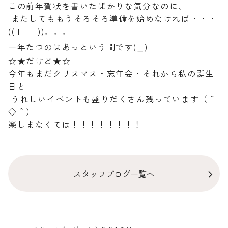
この前年賀状を書いたばかりな気分なのに、
またしてももうそろそろ準備を始めなければ・・・
((+_+))。。。
_
一年たつのはあっという間です(
)
☆★だけど★☆
今年もまだクリスマス・忘年会・それから私の誕生
日と
うれしいイベントも盛りだくさん残っています（＾
◇＾）
楽しまなくては！！！！！！！！
スタッフブログ一覧へ