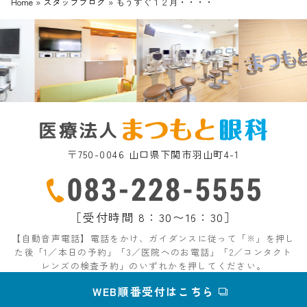
Home
»
スタッフブログ
»
もうすぐ１２月・・・・
〒750-0046 山口県下関市羽山町4-1
［受付時間 8：30〜16：30］
【自動音声電話】電話をかけ、ガイダンスに従って「※」を押し
た後「1／本日の予約」「3／医院へのお電話」「2／コンタクト
レンズの検査予約」のいずれかを押してください。
WEB順番受付はこちら