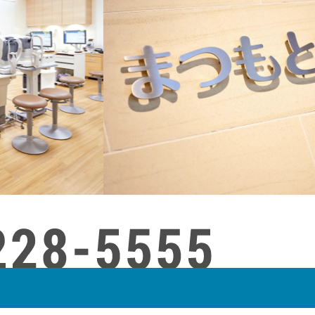
8：30〜16：30］
「※」を押した後「1／本日の予約」「3／医院へのお電話」