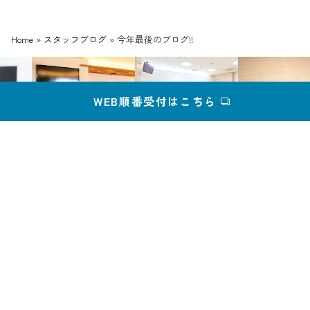
Home
»
スタッフブログ
»
今年最後のブログ!!
WEB順番受付はこちら
〒750-0046 山口県下関市羽山町4-1
［受付時間 8：30〜16：30］
【自動音声電話】電話をかけ、ガイダンスに従って「※」を押し
た後「1／本日の予約」「3／医院へのお電話」「2／コンタクト
レンズの検査予約」のいずれかを押してください。