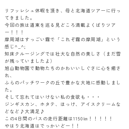
リフッレシュ休暇を頂き、母と北海道ツアーに行っ
てきました。
今回の旅は道東を巡る見どころ満載よくばりツア
ー！！！
摩周湖はすっごい霧で「これぞ霧の摩周湖」という
感じ^_^;
知床クルージングでは壮大な自然の美しさ（まだ雪
が残っていましたよ）
旭山動物園で動物たちのかわいいしぐさに心を癒さ
れ、
ふらのパッチワークの丘で豊かな大地に感動しまし
た。
そして忘れてはいけない私の食欲も・・・
ジンギスカン、ホタテ、ほっけ、アイスクリームな
どなど♪大満足♪
この4日間のバスの走行距離は1150㎞！！！！！
やはり北海道はでっかいどー！！