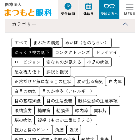
ゆっくり視力低下
受付時間
休診日
受診の方へ
MENU
カテゴリー
すべて
まぶたの病気
めいぼ（ものもらい）
ゆっくり視力低下
コンタクトレンズ
ドライアイ
ロービジョン
変なものが見える
小児の病気
急な視力低下
斜視と複視
正常だけど気になる目の症状
涙が出る病気
白内障
白目の病気
目のかゆみ（アレルギー）
目の基礎知識
目の生活改善
眼科受診の注意事項
眼精疲労
糖尿病
結膜炎
緑内障
翼状片
脳の病気
複視（ものが二重に見える）
視力と目のピント
角膜
近視
近視・乱視・遠視・老眼の治療
飛蚊症
黄斑