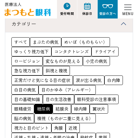
当院の糖尿病網膜症の治療
ポイント
受付時間
休診日
受診の方へ
MENU
カテゴリー
すべて
まぶたの病気
めいぼ（ものもらい）
ゆっくり視力低下
コンタクトレンズ
ドライアイ
ロービジョン
変なものが見える
小児の病気
急な視力低下
斜視と複視
正常だけど気になる目の症状
涙が出る病気
白内障
白目の病気
目のかゆみ（アレルギー）
目の基礎知識
目の生活改善
眼科受診の注意事項
眼精疲労
糖尿病
結膜炎
緑内障
翼状片
脳の病気
複視（ものが二重に見える）
視力と目のピント
角膜
近視
近視・乱視・遠視・老眼の治療
飛蚊症
黄斑