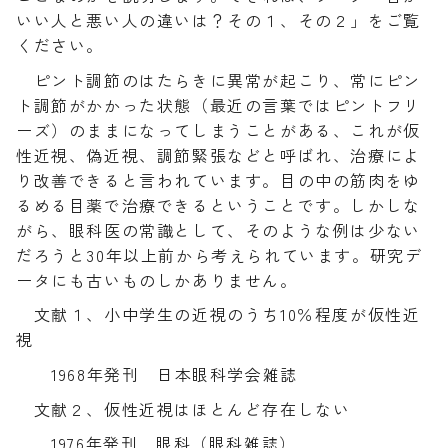
いい人と悪い人の違いは？その１、その２」をご覧
ください。
ピント調節のはたらきに異常が起こり、常にピン
ト調節がかかった状態（最近の言葉ではピントフリ
ーズ）のままになってしまうことがある、これが仮
性近視、偽近視、調節緊張などと呼ばれ、治療によ
り改善できると言われています。目の中の筋肉をゆ
るめる目薬で治療できるということです。しかしな
がら、眼科医の常識として、そのような例は少ない
だろうと30年以上前から考えられています。研究デ
ータにも古いものしかありません。
文献１、小中学生の近視のうち10％程度が仮性近
視
1968年発刊 日本眼科学会雑誌
文献２、仮性近視はほとんど存在しない
1976年発刊 眼科（眼科雑誌）