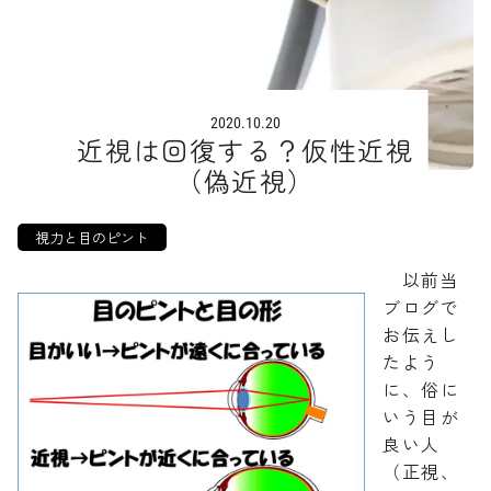
2020.10.20
近視は回復する？仮性近視
（偽近視）
視力と目のピント
以前当
ブログで
お伝えし
たよう
に、俗に
いう目が
良い人
（正視、