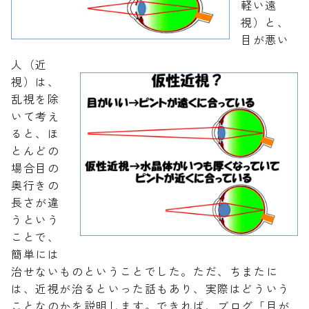
軽い遠
視）と、
目が悪い
人（近
視）は、
乱視を除
いて考え
ると、ほ
とんどの
場合目の
奥行きの
長さが違
うという
ことで、
簡単には
治せないものということでした。ただ、ちまたに
は、近視が治るといった話もあり、実際はどういう
ことなのかを説明します。できれば、ブログ「目が