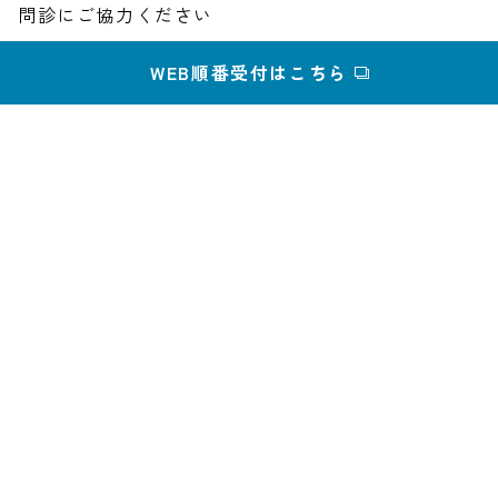
問診にご協力ください
WEB順番受付はこちら
視力と目のピント
2019.08.16
眼科ではなぜ視力検査をしたがるの？
視力と目のピント
2019.08.14
視力の低下はメガネですべて解決する？
Home
»
院長ブログ
»
視力と目のピント
»
近視は回復する？仮性近視
（偽近視）